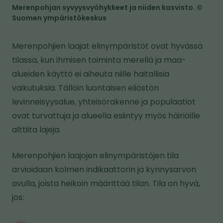
Merenpohjan syvyysvyöhykkeet ja niiden kasvisto. ©
Suomen ympäristökeskus
Merenpohjien laajat elinympäristöt ovat hyvässä
tilassa, kun ihmisen toiminta merellä ja maa-
alueiden käyttö ei aiheuta niille haitallisia
vaikutuksia. Tällöin luontaisen eliöstön
levinneisyysalue, yhteisörakenne ja populaatiot
ovat turvattuja ja alueella esiintyy myös häiriöille
alttiita lajeja.
Merenpohjien laajojen elinympäristöjen tila
arvioidaan kolmen indikaattorin ja kynnysarvon
avulla, joista heikoin määrittää tilan. Tila on hyvä,
jos: