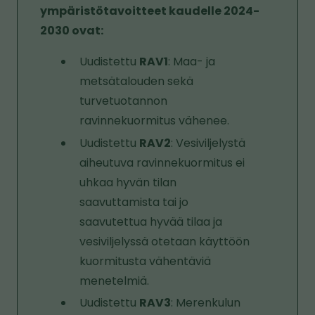
ympäristötavoitteet kaudelle 2024-
2030 ovat:
Uudistettu
RAV1
: Maa- ja
metsätalouden sekä
turvetuotannon
ravinnekuormitus vähenee.
Uudistettu
RAV2
: Vesiviljelystä
aiheutuva ravinnekuormitus ei
uhkaa hyvän tilan
saavuttamista tai jo
saavutettua hyvää tilaa ja
vesiviljelyssä otetaan käyttöön
kuormitusta vähentäviä
menetelmiä.
Uudistettu
RAV3
: Merenkulun