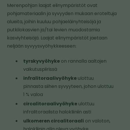
Merenpohjan laajat elinympäristöt ovat
pohjamateriaalin ja syvyyden mukaan eroteltuja
alueita, joihin kuuluu pohjaeläinyhteisöjä ja
putkilokasvien ja/tai levien muodostamia
kasviyhteisöjä. Laajat elinympäristöt jaetaan
neljään syvyysvyöhykkeeseen:
tyrskyvyöhyke
on rannalla aaltojen
vaikutuspiirissä
infralitoraalivyöhyke
ulottuu
pinnasta siihen syvyyteen, johon ulottuu
1 % valoa
circalitoraalivyöhyke
ulottuu
infralitoraalista halokliiniin asti
ulkomeren circalitoraali
on valoton,
halokliinin alla oleva vyöhyke.