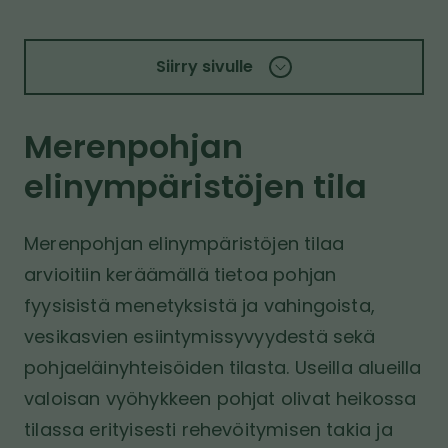
P
o
o
i
a
.
l
v
l
f
Siirry sivulle
k
u
a
i
s
u
t
a
–
Merenpohjan
o
s
E
l
i
t
elinympäristöjen tila
l
v
u
e
u
s
Merenpohjan elinympäristöjen tilaa
l
i
arvioitiin keräämällä tietoa pohjan
l
v
fyysisistä menetyksistä ja vahingoista,
e
u
vesikasvien esiintymissyvyydestä sekä
pohjaeläinyhteisöiden tilasta. Useilla alueilla
valoisan vyöhykkeen pohjat olivat heikossa
tilassa erityisesti rehevöitymisen takia ja