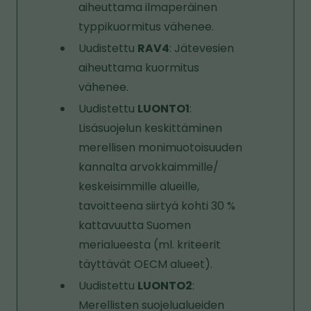
aiheuttama ilmaperäinen
typpikuormitus vähenee.
Uudistettu
RAV4
: Jätevesien
aiheuttama kuormitus
vähenee.
Uudistettu
LUONTO1
:
Lisäsuojelun keskittäminen
merellisen monimuotoisuuden
kannalta arvokkaimmille/
keskeisimmille alueille,
tavoitteena siirtyä kohti 30 %
kattavuutta Suomen
merialueesta (ml. kriteerit
täyttävät OECM alueet).
Uudistettu
LUONTO2
:
Merellisten suojelualueiden