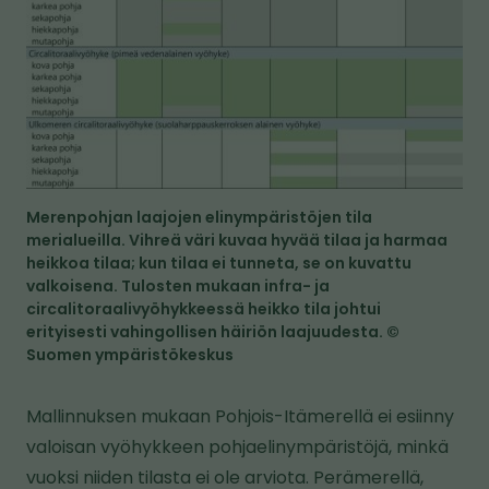
a
Merenpohjan laajojen elinympäristöjen tila
merialueilla. Vihreä väri kuvaa hyvää tilaa ja harmaa
heikkoa tilaa; kun tilaa ei tunneta, se on kuvattu
valkoisena. Tulosten mukaan infra- ja
circalitoraalivyöhykkeessä heikko tila johtui
erityisesti vahingollisen häiriön laajuudesta. ©
Suomen ympäristökeskus
Mallinnuksen mukaan Pohjois-Itämerellä ei esiinny
valoisan vyöhykkeen pohjaelinympäristöjä, minkä
vuoksi niiden tilasta ei ole arviota. Perämerellä,