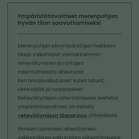
Ympäristötavoitteet merenpohjan
hyvän tilan saavuttamiseksi
Merenpohjan elinympäristöjen heikkoon
tilaan vaikuttavat voimakkaimmin
rehevöityminen ja rantojen
rakentamisesta aiheutuvat
kerrannaisvaikutukset kuten laiturit,
veneväylät ja ruoppaukset.
Rehevöitymisen vähentämiseksi asetetut
ympäristötavoitteet on esitelty
rehevöitymisen tilanarvion
yhteydessä.
Ihmisen toiminnan aiheuttamien
vahingollisten vaikutusten vähentämiseksi