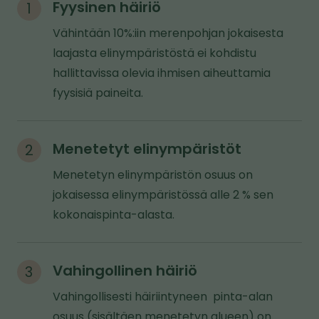
Fyysinen häiriö
Vähintään 10%:iin merenpohjan jokaisesta
laajasta elinympäristöstä ei kohdistu
hallittavissa olevia ihmisen aiheuttamia
fyysisiä paineita.
Menetetyt elinympäristöt
Menetetyn elinympäristön osuus on
jokaisessa elinympäristössä alle 2 % sen
kokonaispinta-alasta.
Vahingollinen häiriö
Vahingollisesti häiriintyneen pinta-alan
osuus (sisältäen menetetyn alueen) on