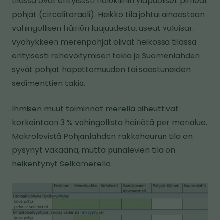
tilassa ovat erityisesti halokliinin yläpuoliset pimeät
pohjat (circalitoraali). Heikko tila johtui ainoastaan
vahingollisen häiriön laajuudesta: useat valoisan
vyöhykkeen merenpohjat olivat heikossa tilassa
erityisesti rehevöitymisen takia ja Suomenlahden
syvät pohjat hapettomuuden tai saastuneiden
sedimenttien takia.
Ihmisen muut toiminnat merellä aiheuttivat
korkeintaan 3 % vahingollista häiriötä per merialue.
Makrolevistä Pohjanlahden rakkohaurun tila on
pysynyt vakaana, mutta punalevien tila on
heikentynyt Selkämerellä.
K
u
v