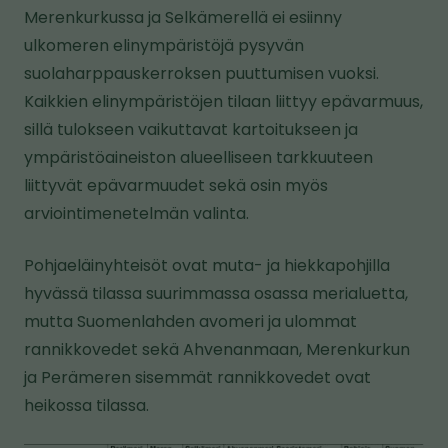
Merenkurkussa ja Selkämerellä ei esiinny
ulkomeren elinympäristöjä pysyvän
suolaharppauskerroksen puuttumisen vuoksi.
Kaikkien elinympäristöjen tilaan liittyy epävarmuus,
sillä tulokseen vaikuttavat kartoitukseen ja
ympäristöaineiston alueelliseen tarkkuuteen
liittyvät epävarmuudet sekä osin myös
arviointimenetelmän valinta.
Pohjaeläinyhteisöt ovat muta- ja hiekkapohjilla
hyvässä tilassa suurimmassa osassa merialuetta,
mutta Suomenlahden avomeri ja ulommat
rannikkovedet sekä Ahvenanmaan, Merenkurkun
ja Perämeren sisemmät rannikkovedet ovat
heikossa tilassa.