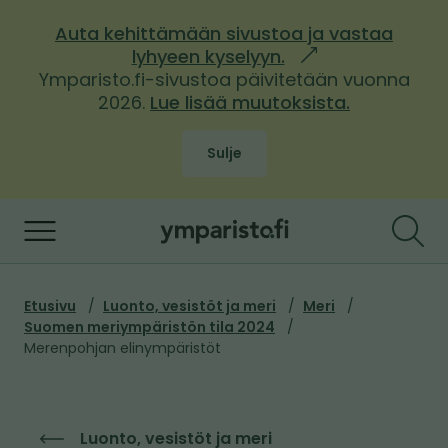
S
Auta kehittämään sivustoa ja vastaa
i
lyhyeen kyselyyn.
l
i
Ymparisto.fi-sivustoa päivitetään vuonna
i
r
2026.
Lue lisää muutoksista.
n
k
r
k
y
Sulje
i
s
v
i
i
Y
s
e
m
t
ä
p
o
l
M
Etusivu
Luonto, vesistöt ja meri
Meri
i
a
t
Suomen meriympäristön tila 2024
s
u
r
ö
Merenpohjan elinympäristöt
e
r
i
ö
l
u
s
l
n
e
p
t
Luonto, vesistöt ja meri
s