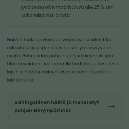
jokaisessa elinympäristössä alle 25 % sen
kokonaispinta-alasta.
Näiden lisäksi arvioidaan vesikasvillisuuden tilaa
rakkohaurun ja punalevien esiintymissyvyyden
avulla. Pehmeiden pohjien pohjaeläinyhteisöjen
tilaa arvioidaan seuraamalla herkkien ja kestävien
lajien suhdetta eläinyhteisössä sekä alueellista
lajirikkautta.
Vahingollinen häiriö ja menetetyt
pohjan elinympäristöt