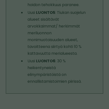
hoidon tehokkuus paranee.
Uusi
LUONTO5
: Tiukan suojelun
alueet sisältävät
arvokkaimmat/ herkimmät
meriluonnon
monimuotoisuuden alueet,
tavoitteena siirtyä kohti 10 %
kattavuutta merialueesta.
Uusi
LUONTO6
: 30 %
heikentyneistä
elinympäristöistä on
ennallistamistoimien piirissä.