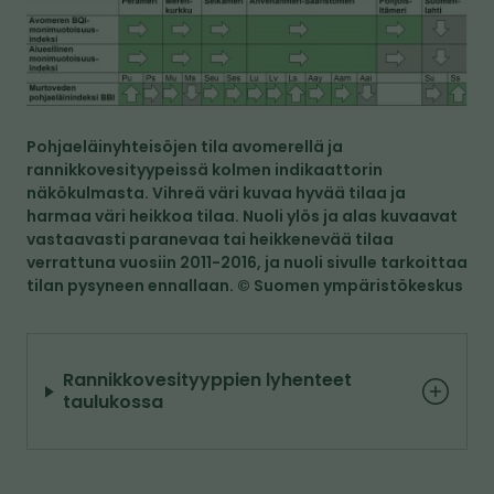
K
u
v
a
Pohjaeläinyhteisöjen tila avomerellä ja
rannikkovesityypeissä kolmen indikaattorin
näkökulmasta. Vihreä väri kuvaa hyvää tilaa ja
harmaa väri heikkoa tilaa. Nuoli ylös ja alas kuvaavat
vastaavasti paranevaa tai heikkenevää tilaa
verrattuna vuosiin 2011-2016, ja nuoli sivulle tarkoittaa
tilan pysyneen ennallaan. © Suomen ympäristökeskus
Rannikkovesityyppien lyhenteet
taulukossa