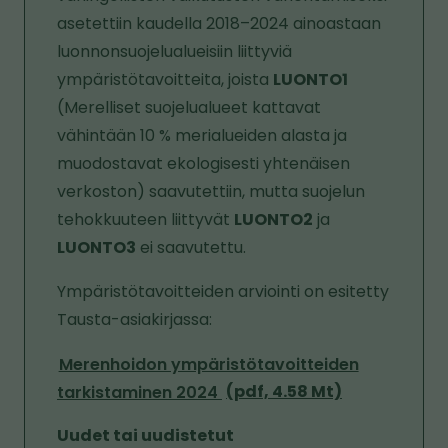
asetettiin kaudella 2018–2024 ainoastaan
luonnonsuojelualueisiin liittyviä
ympäristötavoitteita, joista
LUONTO1
(Merelliset suojelualueet kattavat
vähintään 10 % merialueiden alasta ja
muodostavat ekologisesti yhtenäisen
verkoston) saavutettiin, mutta suojelun
tehokkuuteen liittyvät
LUONTO2
ja
LUONTO3
ei saavutettu.
Ympäristötavoitteiden arviointi on esitetty
Tausta-asiakirjassa:
Merenhoidon ympäristötavoitteiden
tarkistaminen 2024
(pdf, 4.58 Mt)
Uudet tai uudistetut