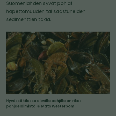
Suomenlahden syvät pohjat
hapettomuuden tai saastuneiden
sedimenttien takia.
K
u
v
a
Hyvässä tilassa olevilla pohjilla on rikas
pohjaeläimistö. © Mats Westerbom