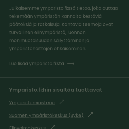
Julkaisemme ymparisto.fi:ssä tietoa, joka auttaa
tekemään ympäristön kannalta kestäviä
päätöksiä ja ratkaisuja. Kantavia teemoja ovat
turvallinen elinympäristö, luonnon
monimuotoisuuden säilyttäminen ja
ympäristöhaittojen ehkäiseminen.
Lue lisää ymparisto.fi:stä
Ymparisto.fi:hin sisältöä tuottavat
Ympäristöministeriö
l
i
Suomen ympäristökeskus (Syke)
l
n
i
k
Elinvoimakeskus
l