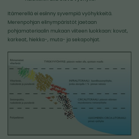
Itämerellä ei esiinny syvempiä vyöhykkeitä.
Merenpohjan elinympäristöt jaetaan
pohjamateriaalin mukaan viiteen luokkaan: kovat,
karkeat, hiekka-, muta- ja sekapohjat.
K
u
v
a