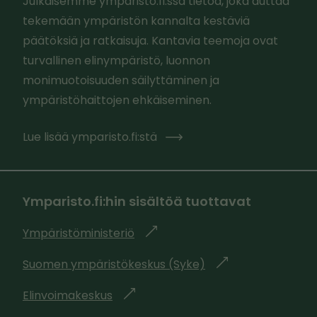
Julkaisemme ymparisto.fi:ssä tietoa, joka auttaa
u
l
tekemään ympäristön kannalta kestäviä
s
l
päätöksiä ja ratkaisuja. Kantavia teemoja ovat
t
e
turvallinen elinympäristö, luonnon
o
monimuotoisuuden säilyttäminen ja
l
ympäristöhaittojen ehkäiseminen.
l
e
Lue lisää ymparisto.fi:stä
Ymparisto.fi:hin sisältöä tuottavat
Ympäristöministeriö
l
i
Suomen ympäristökeskus (Syke)
l
n
i
k
Elinvoimakeskus
l
n
k
i