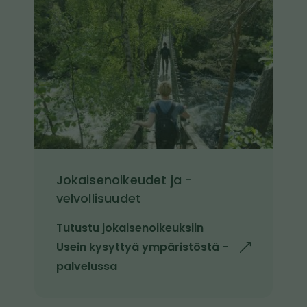
v
u
u
v
s
a
t
o
l
l
e
Jokaisenoikeudet ja -
velvollisuudet
Tutustu jokaisenoikeuksiin
Usein kysyttyä ympäristöstä -
l
palvelussa
i
n