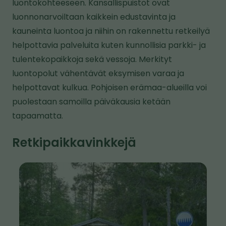
luontokohteeseen. Kansallispuistot ovat
i
luonnonarvoiltaan kaikkein edustavinta ja
s
kauneinta luontoa ja niihin on rakennettu retkeilyä
e
helpottavia palveluita kuten kunnollisia parkki- ja
l
tulentekopaikkoja sekä vessoja. Merkityt
l
luontopolut vähentävät eksymisen varaa ja
e
helpottavat kulkua. Pohjoisen erämaa-alueilla voi
s
puolestaan samoilla päiväkausia ketään
i
tapaamatta.
v
u
Retkipaikkavinkkejä
s
t
K
o
u
l
v
l
a
e