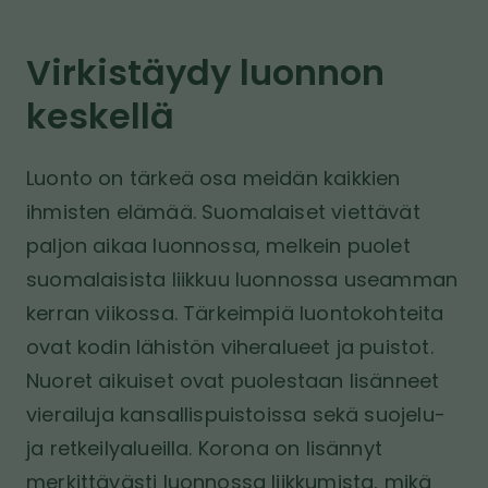
P
o
o
i
a
.
l
v
Virkistäydy luonnon
l
f
k
u
a
i
s
keskellä
u
t
a
–
o
s
E
l
Luonto on tärkeä osa meidän kaikkien
i
t
l
ihmisten elämää. Suomalaiset viettävät
v
u
e
paljon aikaa luonnossa, melkein puolet
u
s
suomalaisista liikkuu luonnossa useamman
l
i
l
v
kerran viikossa. Tärkeimpiä luontokohteita
e
u
ovat kodin lähistön viheralueet ja puistot.
Nuoret aikuiset ovat puolestaan lisänneet
vierailuja kansallispuistoissa sekä suojelu-
ja retkeilyalueilla. Korona on lisännyt
merkittävästi luonnossa liikkumista, mikä