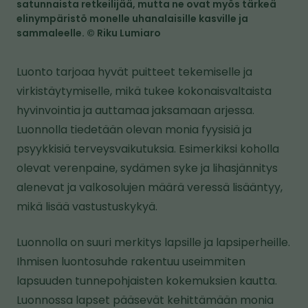
satunnaista retkeilijää, mutta ne ovat myös tärkeä
elinympäristö monelle uhanalaisille kasville ja
sammaleelle. © Riku Lumiaro
Luonto tarjoaa hyvät puitteet tekemiselle ja
virkistäytymiselle, mikä tukee kokonaisvaltaista
hyvinvointia ja auttamaa jaksamaan arjessa.
Luonnolla tiedetään olevan monia fyysisiä ja
psyykkisiä terveysvaikutuksia. Esimerkiksi koholla
olevat verenpaine, sydämen syke ja lihasjännitys
alenevat ja valkosolujen määrä veressä lisääntyy,
mikä lisää vastustuskykyä.
Luonnolla on suuri merkitys lapsille ja lapsiperheille.
Ihmisen luontosuhde rakentuu useimmiten
lapsuuden tunnepohjaisten kokemuksien kautta.
Luonnossa lapset pääsevät kehittämään monia