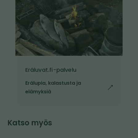
v
l
a
e
Eräluvat.fi-palvelu
Erälupia, kalastusta ja
l
elämyksiä
i
n
k
Katso myös
k
i