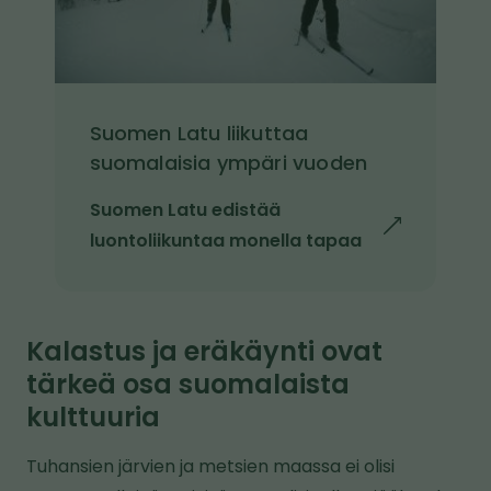
l
e
Suomen Latu liikuttaa
suomalaisia ympäri vuoden
Suomen Latu edistää
l
luontoliikuntaa monella tapaa
i
n
k
Kalastus ja eräkäynti ovat
k
tärkeä osa suomalaista
i
kulttuuria
v
i
Tuhansien järvien ja metsien maassa ei olisi
e