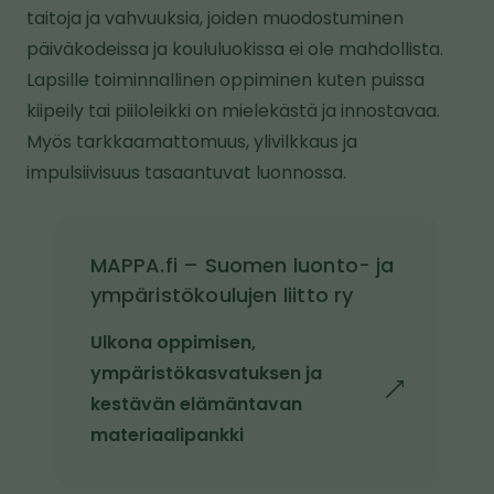
taitoja ja vahvuuksia, joiden muodostuminen
päiväkodeissa ja koululuokissa ei ole mahdollista.
Lapsille toiminnallinen oppiminen kuten puissa
kiipeily tai piiloleikki on mielekästä ja innostavaa.
Myös tarkkaamattomuus, ylivilkkaus ja
impulsiivisuus tasaantuvat luonnossa.
MAPPA.fi – Suomen luonto- ja
ympäristökoulujen liitto ry
Ulkona oppimisen,
ympäristökasvatuksen ja
l
kestävän elämäntavan
i
materiaalipankki
n