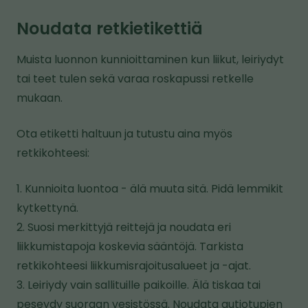
k
Noudata retkietikettiä
k
i
Muista luonnon kunnioittaminen kun liikut, leiriydyt
v
tai teet tulen sekä varaa roskapussi retkelle
i
mukaan.
e
t
Ota etiketti haltuun ja tutustu aina myös
o
retkikohteesi:
i
s
1. Kunnioita luontoa - älä muuta sitä. Pidä lemmikit
e
kytkettynä.
l
2. Suosi merkittyjä reittejä ja noudata eri
l
liikkumistapoja koskevia sääntöjä. Tarkista
e
retkikohteesi liikkumisrajoitusalueet ja -ajat.
s
3. Leiriydy vain sallituille paikoille. Älä tiskaa tai
i
peseydy suoraan vesistössä. Noudata autiotupien