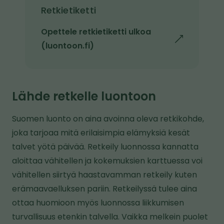
Retkietiketti
Opettele retkietiketti ulkoa
l
(luontoon.fi)
i
n
k
Lähde retkelle luontoon
k
i
Suomen luonto on aina avoinna oleva retkikohde,
v
joka tarjoaa mitä erilaisimpia elämyksiä kesät
i
talvet yötä päivää. Retkeily luonnossa kannatta
e
aloittaa vähitellen ja kokemuksien karttuessa voi
t
vähitellen siirtyä haastavamman retkeily kuten
o
erämaavaelluksen pariin. Retkeilyssä tulee aina
i
ottaa huomioon myös luonnossa liikkumisen
s
turvallisuus etenkin talvella. Vaikka melkein puolet