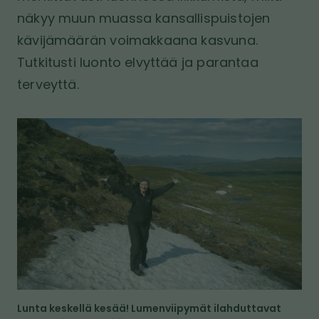
näkyy muun muassa kansallispuistojen
kävijämäärän voimakkaana kasvuna.
Tutkitusti luonto elvyttää ja parantaa
terveyttä.
K
u
v
a
Lunta keskellä kesää! Lumenviipymät ilahduttavat