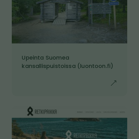
Upeinta Suomea
l
kansallispuistoissa (luontoon.fi)
i
n
k
k
i
K
v
u
i
v
e
a