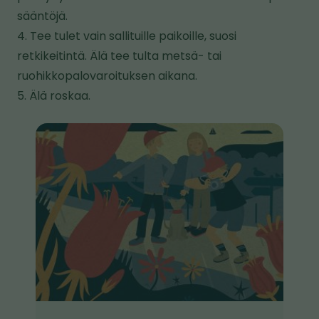
v
sääntöjä.
u
4. Tee tulet vain sallituille paikoille, suosi
s
retkikeitintä. Älä tee tulta metsä- tai
t
ruohikkopalovaroituksen aikana.
o
5. Älä roskaa.
l
l
K
e
u
v
a