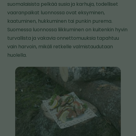
e
suomalaisista pelkää susia ja karhuja, todelliset
l
vaaranpaikat luonnossa ovat eksyminen,
l
kaatuminen, hukkuminen tai punkin purema.
e
Suomessa luonnossa liikkuminen on kuitenkin hyvin
s
turvallista ja vakavia onnettomuuksia tapahtuu
i
vain harvoin, mikäli retkelle valmistaudutaan
v
huolella.
u
s
K
t
u
o
v
l
a
l
e