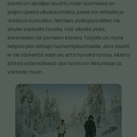
Suomi on ulkoilijan luvattu maa! Suomessa on
e
t
paljon upeita ulkoilukohteita, joissa voi retkeillä ja
o
virkistyä kuntoillen, hiihtäen, polkupyöräillen tai
i
sinulle sopivalla tavalla. Voit ulkoilla yksin,
s
kavereiden tai perheen kanssa. Tarjolla on myös
e
helpompia reittejä huonompikuntoisille. Aina vauhti
l
ei ole tärkeintä vaan se, että hyvältä tuntuu. Muista
l
lähteä säännöllisesti ulos luontoon liikkumaan ja
e
voimaan hyvin.
s
i
K
v
u
u
v
s
a
t
o
l