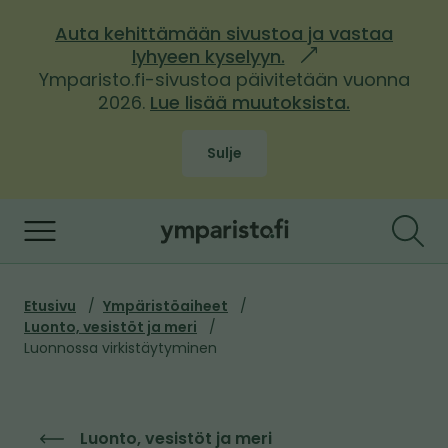
S
Auta kehittämään sivustoa ja vastaa
i
lyhyeen kyselyyn.
l
i
Ymparisto.fi-sivustoa päivitetään vuonna
i
r
2026.
Lue lisää muutoksista.
n
k
r
k
y
Sulje
i
s
v
i
i
Y
s
e
m
t
ä
p
o
l
M
Etusivu
Ympäristöaiheet
i
a
t
Luonto, vesistöt ja meri
s
u
r
ö
Luonnossa virkistäytyminen
e
r
i
ö
l
u
s
l
n
e
p
t
Luonto, vesistöt ja meri
s