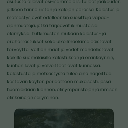
asutusta elleivät esi-isämme olisi tulleet jääkauden
t
jälkeen tänne riistan ja kalojen perässä. Kalastus ja
o
metsästys ovat edelleenkin suosittuja vapaa-
i
ajanmuotoja, jotka tarjoavat ikimuistoisia
s
elämyksiä. Tutkimusten mukaan kalastus- ja
e
eräharrastukset sekä ulkoilmaelämä edistävät
l
terveyttä. Valtion maat ja vedet mahdollistavat
l
kaikille suomalaisille kalastuksen ja eränkäynnin,
e
kunhan luvat ja velvoitteet ovat kunnossa.
s
Kalastusta ja metsästystä tulee aina harjoittaa
i
kestävän käytön periaatteen mukaisesti, jossa
v
huomioidaan luonnon, elinympäristöjen ja ihmisen
u
elinkeinojen säilyminen.
s
t
K
o
u
l