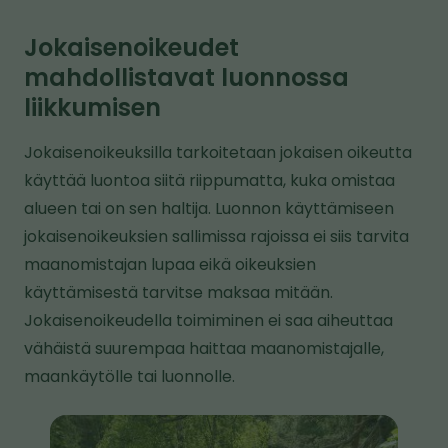
k
k
Jokaisenoikeudet
i
mahdollistavat luonnossa
v
liikkumisen
i
e
Jokaisenoikeuksilla tarkoitetaan jokaisen oikeutta
t
käyttää luontoa siitä riippumatta, kuka omistaa
o
alueen tai on sen haltija. Luonnon käyttämiseen
i
jokaisenoikeuksien sallimissa rajoissa ei siis tarvita
s
maanomistajan lupaa eikä oikeuksien
e
käyttämisestä tarvitse maksaa mitään.
l
Jokaisenoikeudella toimiminen ei saa aiheuttaa
l
vähäistä suurempaa haittaa maanomistajalle,
e
maankäytölle tai luonnolle.
s
i
K