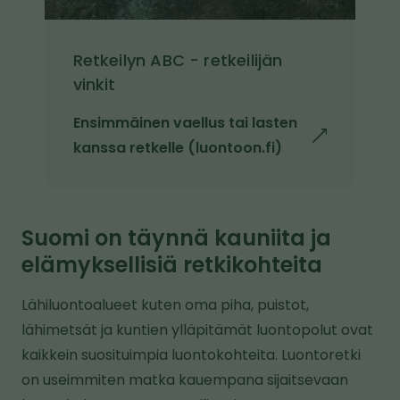
Retkeilyn ABC - retkeilijän
vinkit
Ensimmäinen vaellus tai lasten
l
kanssa retkelle (luontoon.fi)
i
n
k
Suomi on täynnä kauniita ja
k
elämyksellisiä retkikohteita
i
v
Lähiluontoalueet kuten oma piha, puistot,
i
lähimetsät ja kuntien ylläpitämät luontopolut ovat
e
kaikkein suosituimpia luontokohteita. Luontoretki
t
on useimmiten matka kauempana sijaitsevaan
o